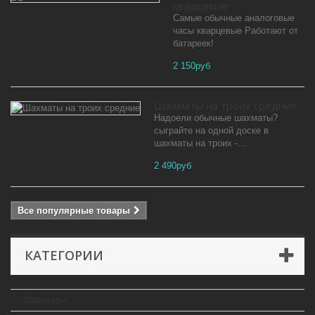
кварцевые
Самые обычные аналоговые
часы кварцевые Работают от
батареек!
2 150руб
Шахматы на троих средние
Надоели обычные шахматы?
сыграйте на одной доске в
шахматы на троих -...
2 490руб
Все популярные товары
КАТЕГОРИИ
Шахматы