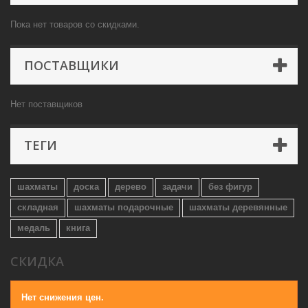
Пока нет товаров со скидками.
ПОСТАВЩИКИ
Нет поставщиков
ТЕГИ
шахматы
доска
дерево
задачи
без фигур
складная
шахматы подарочные
шахматы деревянные
медаль
книга
СКИДКА
Нет снижения цен.