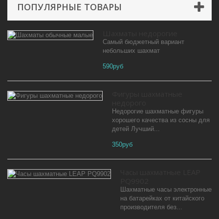
ПОПУЛЯРНЫЕ ТОВАРЫ
Шахматы недорогие
Самый бюджетный вариант
небольших шахмат
590руб
Фигуры шахматные
недорого
Недорогие шахматные фигуры
хорошего качества из сосны для
детей Лучший...
350руб
Часы шахматные LEAP
PQ9902
Шахматные часы электронные
на батарейках от китайского
производителя без...